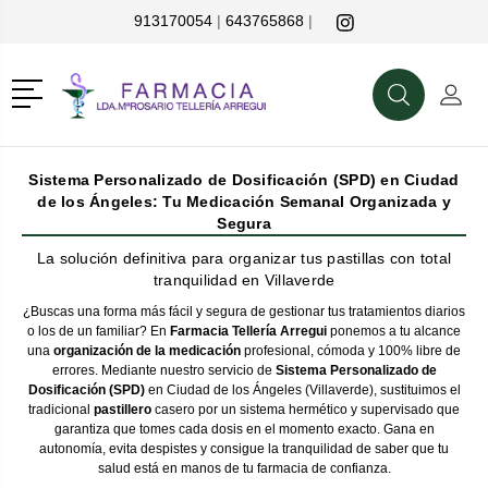
913170054
|
643765868
|
r
Menú
Buscar
Mi C
Buscar
Sistema Personalizado de Dosificación (SPD) en Ciudad
de los Ángeles: Tu Medicación Semanal Organizada y
Segura
La solución definitiva para organizar tus pastillas con total
tranquilidad en Villaverde
¿Buscas una forma más fácil y segura de gestionar tus tratamientos diarios
o los de un familiar? En
Farmacia Tellería Arregui
ponemos a tu alcance
una
organización de la medicación
profesional, cómoda y 100% libre de
errores. Mediante nuestro servicio de
Sistema Personalizado de
Dosificación (SPD)
en Ciudad de los Ángeles (Villaverde), sustituimos el
tradicional
pastillero
casero por un sistema hermético y supervisado que
garantiza que tomes cada dosis en el momento exacto. Gana en
autonomía, evita despistes y consigue la tranquilidad de saber que tu
salud está en manos de tu farmacia de confianza.