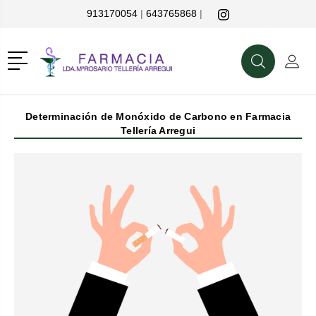
913170054
|
643765868
|
r
Menú
Buscar
Mi C
Buscar
Determinación de Monóxido de Carbono en Farmacia
Tellería Arregui