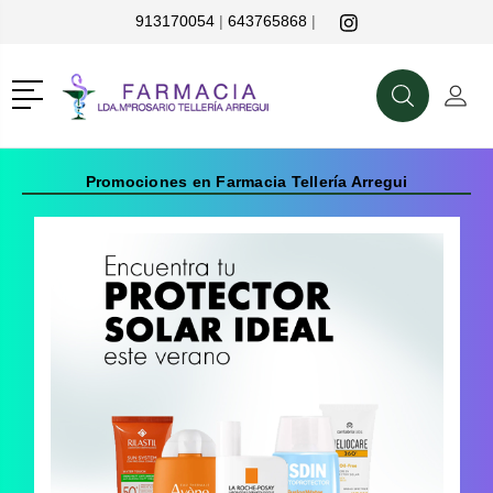
913170054
|
643765868
|
r
Menú
Buscar
Mi C
Buscar
Promociones en Farmacia Tellería Arregui