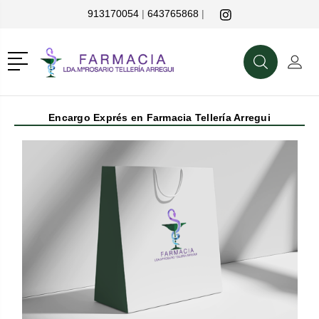
913170054
|
643765868
|
r
Menú
Buscar
Mi C
Buscar
Encargo Exprés en Farmacia Tellería Arregui