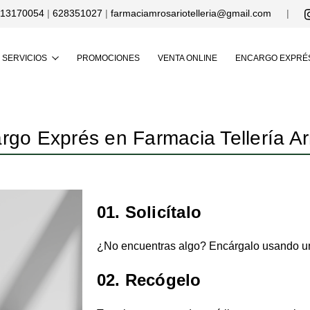
13170054
|
628351027
|
farmaciamrosariotelleria@gmail.com
|
Buscar
SERVICIOS
PROMOCIONES
VENTA ONLINE
ENCARGO EXPRÉ
rgo Exprés en Farmacia Tellería Ar
01. Solicítalo
¿No encuentras algo? Encárgalo usando un
02. Recógelo